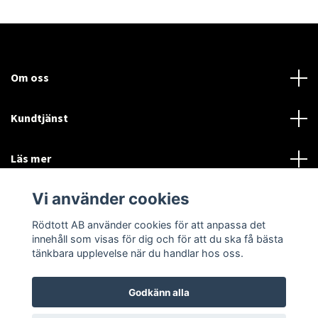
Om oss
Kundtjänst
Läs mer
Vi använder cookies
Sociala medier
Rödtott AB använder cookies för att anpassa det
innehåll som visas för dig och för att du ska få bästa
tänkbara upplevelse när du handlar hos oss.
Godkänn alla