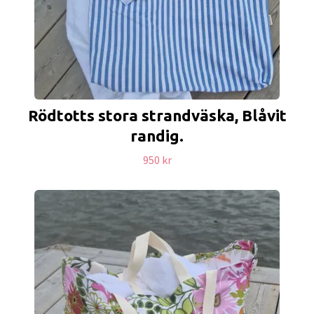
Rödtotts stora strandväska, Blåvit
randig.
950 kr