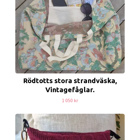
Rödtotts stora strandväska,
Vintagefåglar.
1 050 kr