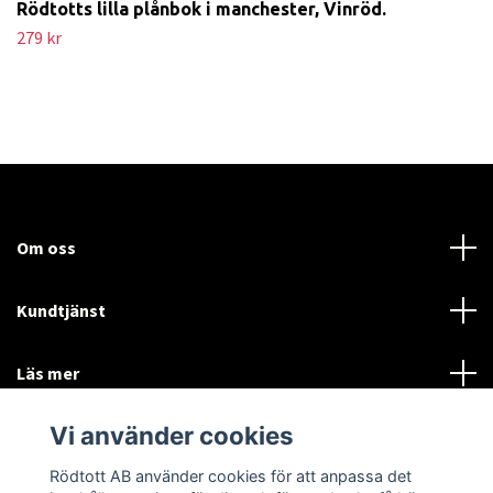
Rödtotts lilla plånbok i manchester, Vinröd.
279 kr
Om oss
Kundtjänst
Läs mer
Vi använder cookies
Sociala medier
Rödtott AB använder cookies för att anpassa det